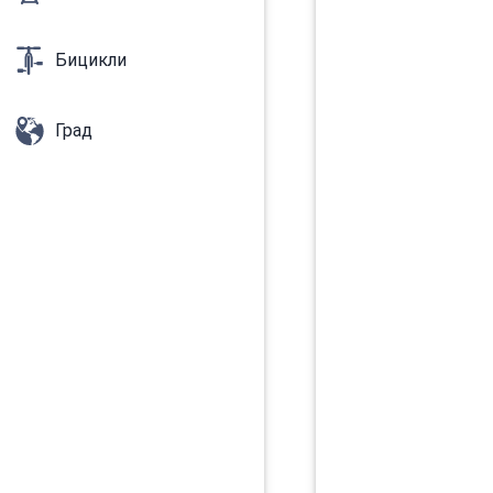
Бицикли
Град