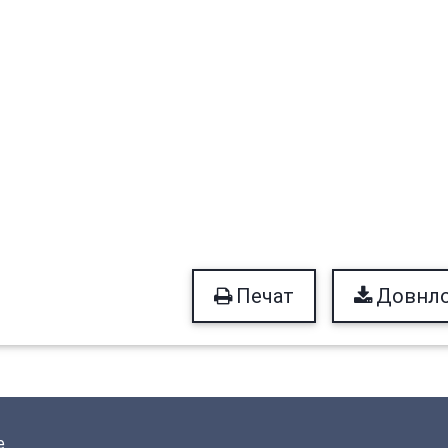
Печат
Довнл
е