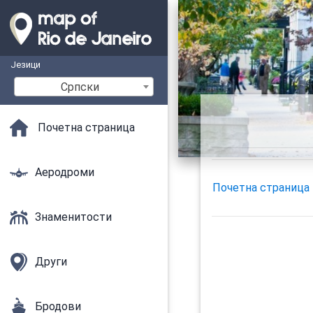
Језици
Српски
Почетна страница
Аеродроми
Почетна страница
Знаменитости
Други
Бродови