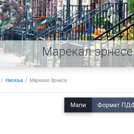
Марекал эрнесе
Насеља
Марекал Эрнесе
Мапи
Формат ПД