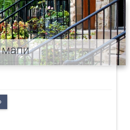
 мапи
Ф