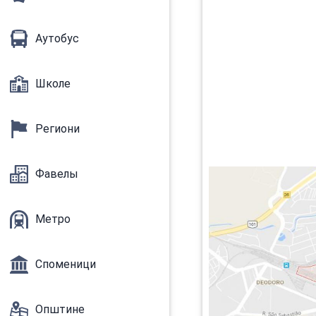
Аутобус
Школе
Региони
Фавелы
Метро
Споменици
Општине