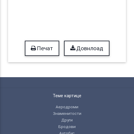
Печат
Довнлоад
Теме картице
Аеродроми
Знаменитости
Други
Бродови
Аутобус