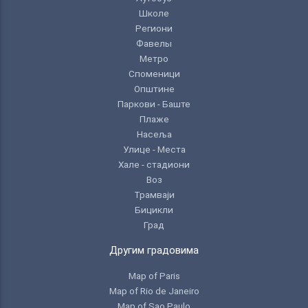
Школе
Региони
Фавелы
Метро
Споменици
Општине
Паркови - Баште
Плаже
Насеља
Улице - Места
Хале - стадиони
Воз
Трамваји
Бицикли
Град
Другим градовима
Map of Paris
Map of Rio de Janeiro
Map of Sao Paulo