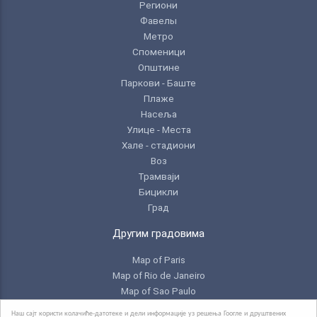
Региони
Фавелы
Метро
Споменици
Општине
Паркови - Баште
Плаже
Насеља
Улице - Места
Хале - стадиони
Воз
Трамваји
Бицикли
Град
Другим градовима
Map of Paris
Map of Rio de Janeiro
Map of Sao Paulo
Map of Toronto
Наш сајт користи колачиће-датотеке и дели информације уз решења Гоогле и друштвених