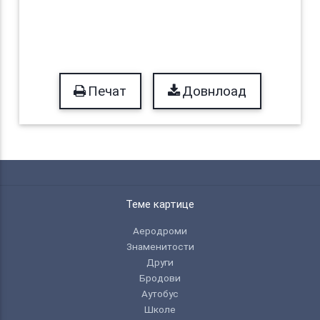
Печат
Довнлоад
Теме картице
Аеродроми
Знаменитости
Други
Бродови
Аутобус
Школе