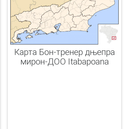
Карта Бон-тренер дњепра
мирон-ДОО Itabapoana