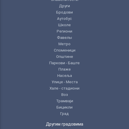
Други
Бродови
Аутобус
Школе
Региони
Фавелы
Метро
Споменици
Општине
Паркови - Баште
Плаже
Насеља
Улице - Места
Хале - стадиони
Воз
Трамваји
Бицикли
Град
Другим градовима