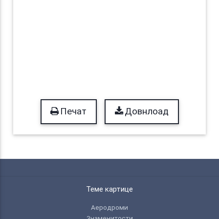
Печат
Довнлоад
Теме картице
Аеродроми
Знаменитости