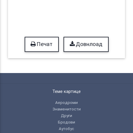
Печат
Довнлоад
Теме картице
Аеродроми
Знаменитости
Други
Бродови
Аутобус