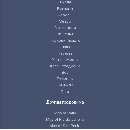
Школе
Региони
Фавелы
Метро
Споменици
Општине
Паркови - Баште
Плаже
Насеља
Улице - Места
Хале - стадиони
Воз
Трамваји
Бицикли
Град
Другим градовима
Map of Paris
Map of Rio de Janeiro
Map of Sao Paulo