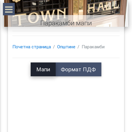
Паракамби мапи
Почетна страница
Општине
Паракамби
Мапи
Формат ПДФ