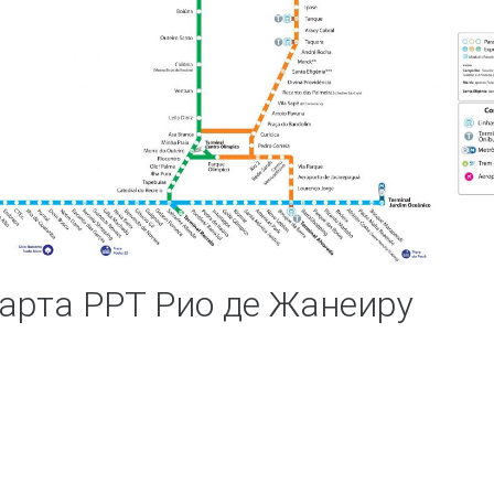
арта РРТ Рио де Жанеиру