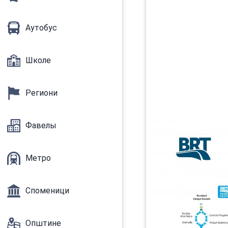
Аутобус
Школе
Региони
Фавелы
Метро
Споменици
Општине