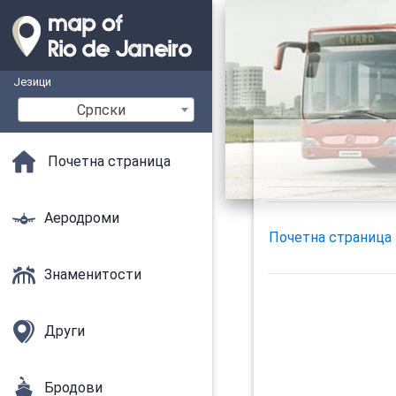
Језици
Српски
Почетна страница
Аеродроми
Почетна страница
Знаменитости
Други
Бродови