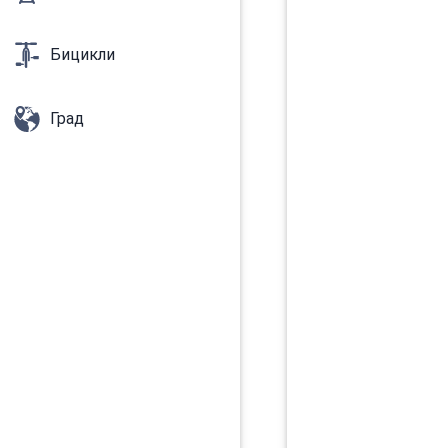
Бицикли
Град