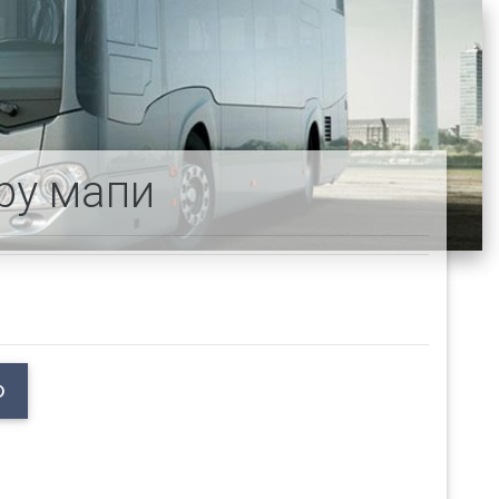
ру мапи
Ф