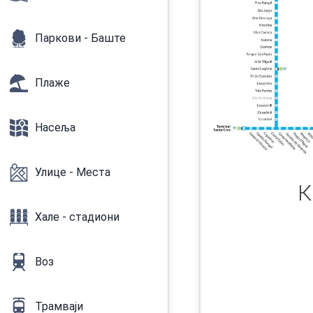
Паркови - Баште
Плаже
Насеља
Улице - Места
К
Хале - стадиони
Воз
Трамваји