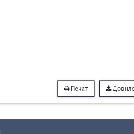
Печат
Довнл
е